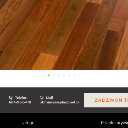
a
Telefon
Mail
ZADZWOŃ T
664-982-418
obmiary@aplauz.net.pl
Usługi
Polityka prywa