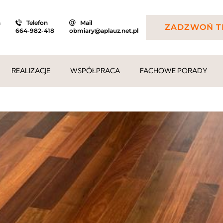
a
Telefon
Mail
ZADZWOŃ T
664-982-418
obmiary@aplauz.net.pl
REALIZACJE
WSPÓŁPRACA
FACHOWE PORADY