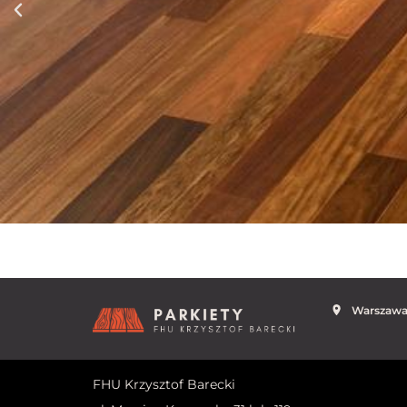
Warszaw
FHU Krzysztof Barecki