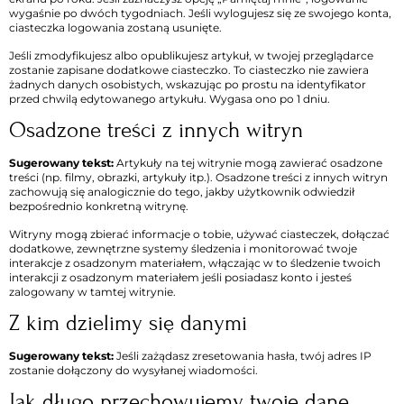
wygaśnie po dwóch tygodniach. Jeśli wylogujesz się ze swojego konta,
ciasteczka logowania zostaną usunięte.
Jeśli zmodyfikujesz albo opublikujesz artykuł, w twojej przeglądarce
zostanie zapisane dodatkowe ciasteczko. To ciasteczko nie zawiera
żadnych danych osobistych, wskazując po prostu na identyfikator
przed chwilą edytowanego artykułu. Wygasa ono po 1 dniu.
Osadzone treści z innych witryn
Sugerowany tekst:
Artykuły na tej witrynie mogą zawierać osadzone
treści (np. filmy, obrazki, artykuły itp.). Osadzone treści z innych witryn
zachowują się analogicznie do tego, jakby użytkownik odwiedził
bezpośrednio konkretną witrynę.
Witryny mogą zbierać informacje o tobie, używać ciasteczek, dołączać
dodatkowe, zewnętrzne systemy śledzenia i monitorować twoje
interakcje z osadzonym materiałem, włączając w to śledzenie twoich
interakcji z osadzonym materiałem jeśli posiadasz konto i jesteś
zalogowany w tamtej witrynie.
Z kim dzielimy się danymi
Sugerowany tekst:
Jeśli zażądasz zresetowania hasła, twój adres IP
zostanie dołączony do wysyłanej wiadomości.
Jak długo przechowujemy twoje dane