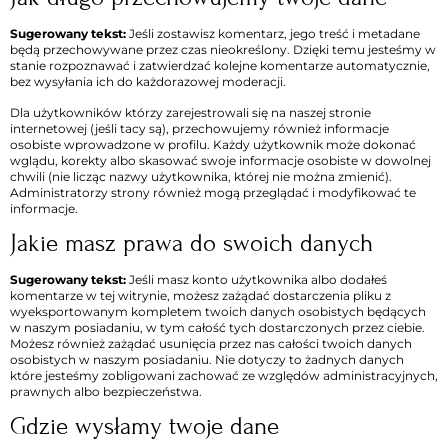
Sugerowany tekst:
Jeśli zostawisz komentarz, jego treść i metadane
będą przechowywane przez czas nieokreślony. Dzięki temu jesteśmy w
stanie rozpoznawać i zatwierdzać kolejne komentarze automatycznie,
bez wysyłania ich do każdorazowej moderacji.
Dla użytkowników którzy zarejestrowali się na naszej stronie
internetowej (jeśli tacy są), przechowujemy również informacje
osobiste wprowadzone w profilu. Każdy użytkownik może dokonać
wglądu, korekty albo skasować swoje informacje osobiste w dowolnej
chwili (nie licząc nazwy użytkownika, której nie można zmienić).
Administratorzy strony również mogą przeglądać i modyfikować te
informacje.
Jakie masz prawa do swoich danych
Sugerowany tekst:
Jeśli masz konto użytkownika albo dodałeś
komentarze w tej witrynie, możesz zażądać dostarczenia pliku z
wyeksportowanym kompletem twoich danych osobistych będących
w naszym posiadaniu, w tym całość tych dostarczonych przez ciebie.
Możesz również zażądać usunięcia przez nas całości twoich danych
osobistych w naszym posiadaniu. Nie dotyczy to żadnych danych
które jesteśmy zobligowani zachować ze względów administracyjnych,
prawnych albo bezpieczeństwa.
Gdzie wysłamy twoje dane