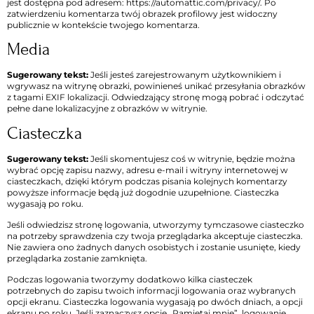
jest dostępna pod adresem: https://automattic.com/privacy/. Po
zatwierdzeniu komentarza twój obrazek profilowy jest widoczny
publicznie w kontekście twojego komentarza.
Media
Sugerowany tekst:
Jeśli jesteś zarejestrowanym użytkownikiem i
wgrywasz na witrynę obrazki, powinieneś unikać przesyłania obrazków
z tagami EXIF lokalizacji. Odwiedzający stronę mogą pobrać i odczytać
pełne dane lokalizacyjne z obrazków w witrynie.
Ciasteczka
Sugerowany tekst:
Jeśli skomentujesz coś w witrynie, będzie można
wybrać opcję zapisu nazwy, adresu e-mail i witryny internetowej w
ciasteczkach, dzięki którym podczas pisania kolejnych komentarzy
powyższe informacje będą już dogodnie uzupełnione. Ciasteczka
wygasają po roku.
Jeśli odwiedzisz stronę logowania, utworzymy tymczasowe ciasteczko
na potrzeby sprawdzenia czy twoja przeglądarka akceptuje ciasteczka.
Nie zawiera ono żadnych danych osobistych i zostanie usunięte, kiedy
przeglądarka zostanie zamknięta.
Podczas logowania tworzymy dodatkowo kilka ciasteczek
potrzebnych do zapisu twoich informacji logowania oraz wybranych
opcji ekranu. Ciasteczka logowania wygasają po dwóch dniach, a opcji
ekranu po roku. Jeśli zaznaczysz opcję „Pamiętaj mnie”, logowanie