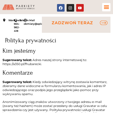
Warszawa
Telefon
Mail
ZADZWOŃ TERAZ
664-
obmiary@aplauz.net.pl
982-
418
Polityka prywatności
Kim jesteśmy
Sugerowany tekst:
Adres naszej strony internetowej to:
https://a350.pl/fhubarecki.
Komentarze
Sugerowany tekst:
Kiedy odwiedzający witrynę zostawia komentarz,
zbieramy dane widoczne w formularzu komentowania, jak i adres IP
odwiedzającego oraz podpis jego przeglądarki jako pomoc przy
wykrywaniu spamu.
Anonimizowany ciąg znaków utworzony z twojego adresu e-mail
(zwany też hashem) może zostać przesłany do usługi Gravatar w celu
sprawdzenia czy jest używany. Polityka prywatności usługi Gravatar