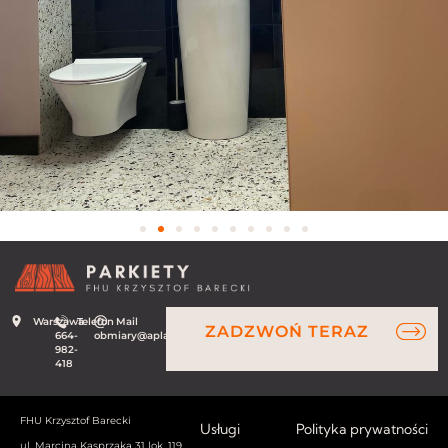
Warszawa
Telefon
Mail
ZADZWOŃ TERAZ
664-
obmiary@aplauz.net.pl
982-
418
FHU Krzysztof Barecki
Usługi
Polityka prywatności
ul. Marcina Kasprzaka 31 lok. 119