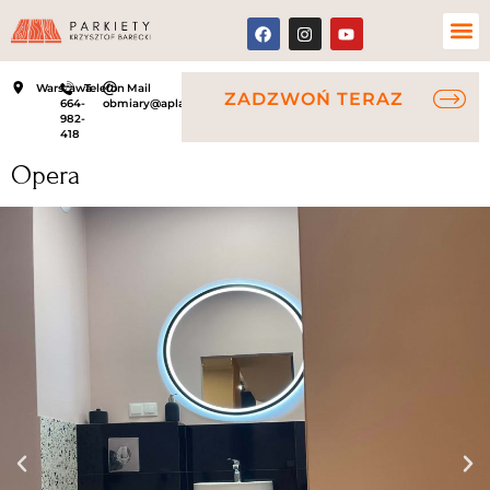
Warszawa
Telefon
Mail
ZADZWOŃ TERAZ
664-
obmiary@aplauz.net.pl
982-
418
Opera