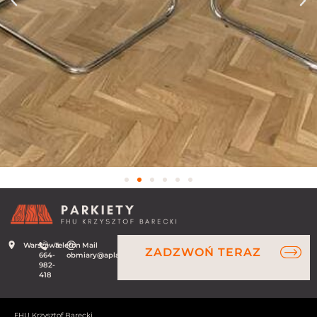
Warszawa
Telefon
Mail
ZADZWOŃ TERAZ
664-
obmiary@aplauz.net.pl
982-
418
FHU Krzysztof Barecki