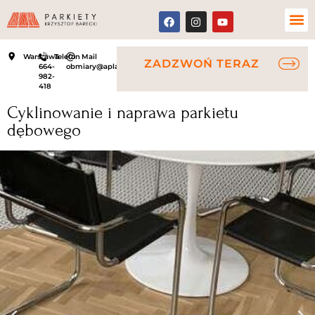
Warszawa
Telefon
Mail
ZADZWOŃ TERAZ
664-
obmiary@aplauz.net.pl
982-
418
Cyklinowanie i naprawa parkietu
dębowego