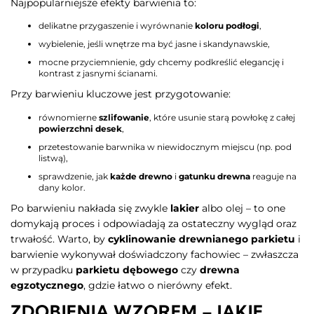
Najpopularniejsze efekty barwienia to:
delikatne przygaszenie i wyrównanie
koloru podłogi
,
wybielenie, jeśli wnętrze ma być jasne i skandynawskie,
mocne przyciemnienie, gdy chcemy podkreślić elegancję i
kontrast z jasnymi ścianami.
Przy barwieniu kluczowe jest przygotowanie:
równomierne
szlifowanie
, które usunie starą powłokę z całej
powierzchni desek
,
przetestowanie barwnika w niewidocznym miejscu (np. pod
listwą),
sprawdzenie, jak
każde drewno
i
gatunku drewna
reaguje na
dany kolor.
Po barwieniu nakłada się zwykle
lakier
albo olej – to one
domykają proces i odpowiadają za ostateczny wygląd oraz
trwałość. Warto, by
cyklinowanie drewnianego parkietu
i
barwienie wykonywał doświadczony fachowiec – zwłaszcza
w przypadku
parkietu dębowego
czy
drewna
egzotycznego
, gdzie łatwo o nierówny efekt.
ZDOBIENIA WZOREM – JAKIE