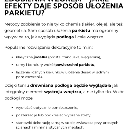
EFEKTY DAJE SPOSÓB UŁOŻENIA
PARKIETU?
Metody zdobienia to nie tylko chemia (lakier, oleje), ale też
geometria. Sam sposób ułożenia
parkietu
ma ogromny
wpływ na to, jak wygląda
podłoga
i całe wnętrze.
Popularne rozwiązania dekoracyjne to m.in.:
klasyczna
jodełka
(prosta, francuska, węgierska),
ramy i bordiury wokół
powierzchni parkietu
,
łączenie różnych kierunków ułożenia desek w jednym
pomieszczeniu.
Dzięki temu
drewniana podłoga będzie wyglądała
jak
integralny element
wystroju wnętrza
, a nie tylko tło. Wzór
podłogi może:
wydłużać optycznie pomieszczenie,
poszerzać je lub podkreślać wybrane strefy,
stanowić dekorację samą w sobie, zwłaszcza przy prostych
ścianach i minimalistycznych meblach.