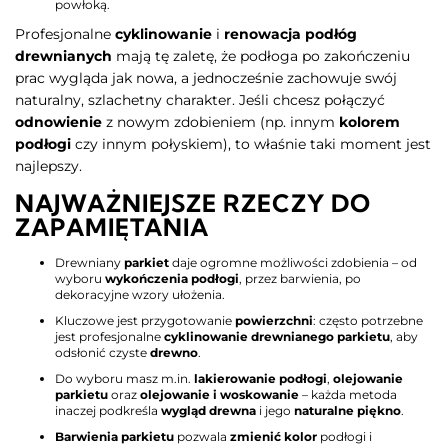
powłoką.
Profesjonalne
cyklinowanie
i
renowacja podłóg
drewnianych
mają tę zaletę, że podłoga po zakończeniu
prac wygląda jak nowa, a jednocześnie zachowuje swój
naturalny, szlachetny charakter. Jeśli chcesz połączyć
odnowienie
z nowym zdobieniem (np. innym
kolorem
podłogi
czy innym połyskiem), to właśnie taki moment jest
najlepszy.
NAJWAŻNIEJSZE RZECZY DO
ZAPAMIĘTANIA
Drewniany
parkiet
daje ogromne możliwości zdobienia – od
wyboru
wykończenia podłogi
, przez barwienia, po
dekoracyjne wzory ułożenia.
Kluczowe jest przygotowanie
powierzchni
: często potrzebne
jest profesjonalne
cyklinowanie drewnianego parkietu
, aby
odsłonić czyste
drewno
.
Do wyboru masz m.in.
lakierowanie podłogi
,
olejowanie
parkietu
oraz
olejowanie i woskowanie
– każda metoda
inaczej podkreśla
wygląd drewna
i jego
naturalne piękno
.
Barwienia parkietu
pozwala
zmienić kolor
podłogi i