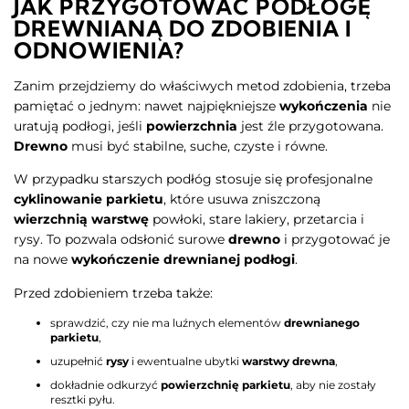
JAK PRZYGOTOWAĆ PODŁOGĘ
DREWNIANĄ DO ZDOBIENIA I
ODNOWIENIA?
Zanim przejdziemy do właściwych metod zdobienia, trzeba
pamiętać o jednym: nawet najpiękniejsze
wykończenia
nie
uratują podłogi, jeśli
powierzchnia
jest źle przygotowana.
Drewno
musi być stabilne, suche, czyste i równe.
W przypadku starszych podłóg stosuje się profesjonalne
cyklinowanie parkietu
, które usuwa zniszczoną
wierzchnią warstwę
powłoki, stare lakiery, przetarcia i
rysy. To pozwala odsłonić surowe
drewno
i przygotować je
na nowe
wykończenie drewnianej podłogi
.
Przed zdobieniem trzeba także:
sprawdzić, czy nie ma luźnych elementów
drewnianego
parkietu
,
uzupełnić
rysy
i ewentualne ubytki
warstwy drewna
,
dokładnie odkurzyć
powierzchnię parkietu
, aby nie zostały
resztki pyłu.