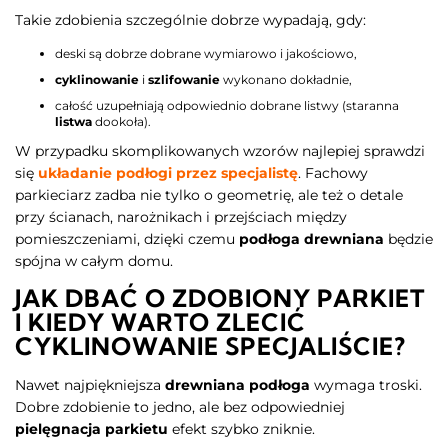
Takie zdobienia szczególnie dobrze wypadają, gdy:
deski są dobrze dobrane wymiarowo i jakościowo,
cyklinowanie
i
szlifowanie
wykonano dokładnie,
całość uzupełniają odpowiednio dobrane listwy (staranna
listwa
dookoła).
W przypadku skomplikowanych wzorów najlepiej sprawdzi
się
układanie podłogi przez specjalistę
. Fachowy
parkieciarz zadba nie tylko o geometrię, ale też o detale
przy ścianach, narożnikach i przejściach między
pomieszczeniami, dzięki czemu
podłoga drewniana
będzie
spójna w całym domu.
JAK DBAĆ O ZDOBIONY PARKIET
I KIEDY WARTO ZLECIĆ
CYKLINOWANIE SPECJALIŚCIE?
Nawet najpiękniejsza
drewniana podłoga
wymaga troski.
Dobre zdobienie to jedno, ale bez odpowiedniej
pielęgnacja parkietu
efekt szybko zniknie.