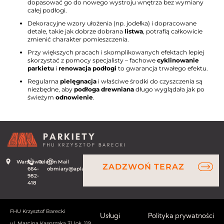
dopasować go do nowego wystroju wnętrza bez wymiany
całej podłogi.
Dekoracyjne wzory ułożenia (np. jodełka) i dopracowane
detale, takie jak dobrze dobrana
listwa
, potrafią całkowicie
zmienić charakter pomieszczenia.
Przy większych pracach i skomplikowanych efektach lepiej
skorzystać z pomocy specjalisty – fachowe
cyklinowanie
parkietu
i
renowacja podłogi
to gwarancja trwałego efektu.
Regularna
pielęgnacja
i właściwe środki do czyszczenia są
niezbędne, aby
podłoga drewniana
długo wyglądała jak po
świeżym
odnowienie
.
Warszawa
Telefon
Mail
ZADZWOŃ TERAZ
664-
obmiary@aplauz.net.pl
982-
418
FHU Krzysztof Barecki
Usługi
Polityka prywatności
ul. Marcina Kasprzaka 31 lok. 119