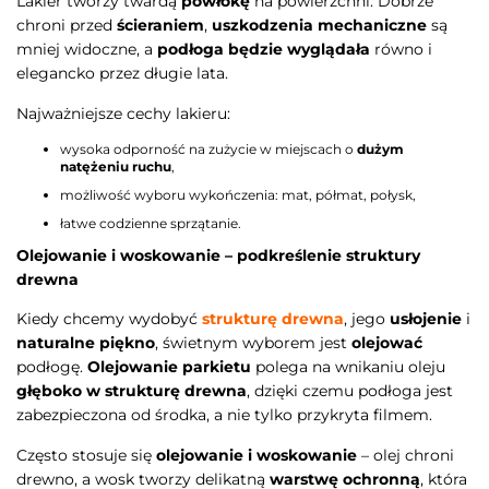
Lakier tworzy twardą
powłokę
na powierzchni. Dobrze
chroni przed
ścieraniem
,
uszkodzenia mechaniczne
są
mniej widoczne, a
podłoga będzie wyglądała
równo i
elegancko przez długie lata.
Najważniejsze cechy lakieru:
wysoka odporność na zużycie w miejscach o
dużym
natężeniu ruchu
,
możliwość wyboru wykończenia: mat, półmat, połysk,
łatwe codzienne sprzątanie.
Olejowanie i woskowanie – podkreślenie struktury
drewna
Kiedy chcemy wydobyć
strukturę drewna
, jego
usłojenie
i
naturalne piękno
, świetnym wyborem jest
olejować
podłogę.
Olejowanie parkietu
polega na wnikaniu oleju
głęboko w strukturę drewna
, dzięki czemu podłoga jest
zabezpieczona od środka, a nie tylko przykryta filmem.
Często stosuje się
olejowanie i woskowanie
– olej chroni
drewno, a wosk tworzy delikatną
warstwę ochronną
, która