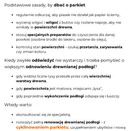
Podstawowe zasady, by
dbać o parkiet
:
regularnie odkurzaj, aby piasek nie działał jak papier ścierny,
wycieraj wilgoć i
wilgoć
z butów czy rozlane napoje, aby nie
wnikały w
powierzchni drewna
,
stosuj
specjalnych preparatów
do czyszczenia dla danej
powłoki (osobne środki do lakieru, osobne do oleju),
kontroluj stan
powierzchni
– szukaj
przetarcia
,
zarysowania
czy zmian koloru.
Kiedy zwykłe
odświeżyć
nie wystarczy i trzeba pomyśleć o
większym
odnowieniu drewnianej podłogi
?
gdy widzisz liczne rysy przeszłe przez całą
wierzchniej
warstwy drewna
,
gdy
powierzchnia
jest matowa, miejscami „łysa”,
gdy poprzednie
wykończenie podłogi
odspaja się i łuszczy.
Wtedy warto:
skonsultować się ze specjalistą,
rozważyć pełną
renowację drewnianej podłogi
– z
cyklinowaniem parkietu
, uzupełnieniem ubytków i nową