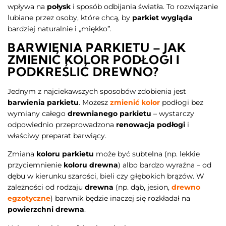
wpływa na
połysk
i sposób odbijania światła. To rozwiązanie
lubiane przez osoby, które chcą, by
parkiet wygląda
bardziej naturalnie i „miękko”.
BARWIENIA PARKIETU – JAK
ZMIENIĆ KOLOR PODŁOGI I
PODKREŚLIĆ DREWNO?
Jednym z najciekawszych sposobów zdobienia jest
barwienia parkietu
. Możesz
zmienić kolor
podłogi bez
wymiany całego
drewnianego parkietu
– wystarczy
odpowiednio przeprowadzona
renowacja podłogi
i
właściwy preparat barwiący.
Zmiana
koloru parkietu
może być subtelna (np. lekkie
przyciemnienie
koloru drewna
) albo bardzo wyraźna – od
dębu w kierunku szarości, bieli czy głębokich brązów. W
zależności od rodzaju
drewna
(np. dąb, jesion,
drewno
egzotyczne
) barwnik będzie inaczej się rozkładał na
powierzchni drewna
.