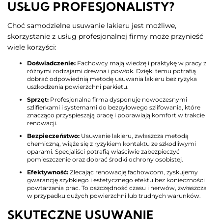
USŁUG PROFESJONALISTY?
Choć samodzielne usuwanie lakieru jest możliwe,
skorzystanie z usług profesjonalnej firmy może przynieść
wiele korzyści:
Doświadczenie:
Fachowcy mają wiedzę i praktykę w pracy z
różnymi rodzajami drewna i powłok. Dzięki temu potrafią
dobrać odpowiednią metodę usuwania lakieru bez ryzyka
uszkodzenia powierzchni parkietu.
Sprzęt:
Profesjonalna firma dysponuje nowoczesnymi
szlifierkami i systemami do bezpyłowego szlifowania, które
znacząco przyspieszają pracę i poprawiają komfort w trakcie
renowacji.
Bezpieczeństwo:
Usuwanie lakieru, zwłaszcza metodą
chemiczną, wiąże się z ryzykiem kontaktu ze szkodliwymi
oparami. Specjaliści potrafią właściwie zabezpieczyć
pomieszczenie oraz dobrać środki ochrony osobistej.
Efektywność:
Zlecając renowację fachowcom, zyskujemy
gwarancję szybkiego i estetycznego efektu bez konieczności
powtarzania prac. To oszczędność czasu i nerwów, zwłaszcza
w przypadku dużych powierzchni lub trudnych warunków.
SKUTECZNE USUWANIE