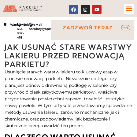
Warszawa
Telefon
Mail
ZADZWOŃ TERAZ
664-
obmiary@aplauz.net.pl
982-
418
JAK USUNĄĆ STARE WARSTWY
LAKIERU PRZED RENOWACJĄ
PARKIETU?
Usunięcie starych warstw lakieru to kluczowy etap w
procesie renowacji parkietu. Niezależnie od tego, czy
planujesz odnowić drewnianą podłogę w salonie, czy
przywrócić blask zabytkowemu parkietowi, właściwe
przygotowanie powierzchni zapewni trwałość i estetykę
nowej powłoki. W tym artykule przedstawiamy sprawdzone
metody usuwania lakieru, zarówno mechaniczne, jak i
chemiczne, oraz podpowiadamy, jak bezpiecznie i
skutecznie przeprowadzić ten proces.​