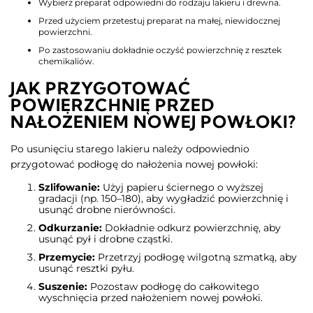
Wybierz preparat odpowiedni do rodzaju lakieru i drewna.
Przed użyciem przetestuj preparat na małej, niewidocznej
powierzchni.
Po zastosowaniu dokładnie oczyść powierzchnię z resztek
chemikaliów.​
JAK PRZYGOTOWAĆ
POWIERZCHNIĘ PRZED
NAŁOŻENIEM NOWEJ POWŁOKI?
Po usunięciu starego lakieru należy odpowiednio
przygotować podłogę do nałożenia nowej powłoki:​
Szlifowanie:
Użyj papieru ściernego o wyższej
gradacji (np. 150–180), aby wygładzić powierzchnię i
usunąć drobne nierówności.​
Odkurzanie:
Dokładnie odkurz powierzchnię, aby
usunąć pył i drobne cząstki.​
Przemycie:
Przetrzyj podłogę wilgotną szmatką, aby
usunąć resztki pyłu.​
Suszenie:
Pozostaw podłogę do całkowitego
wyschnięcia przed nałożeniem nowej powłoki.​