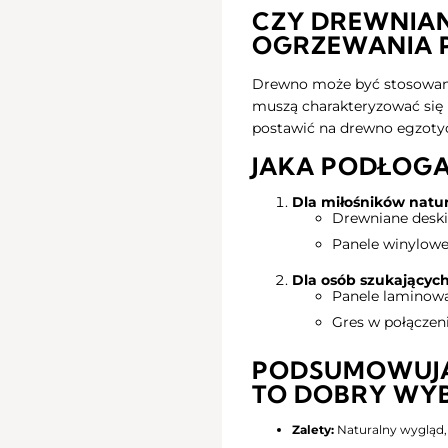
CZY DREWNIAN
OGRZEWANIA
Drewno może być stosowane
muszą charakteryzować się 
postawić na drewno egzotyc
JAKA PODŁOGA
Dla miłośników natu
Drewniane deski (
Panele winylowe
Dla osób szukających
Panele laminowan
Gres w połączen
PODSUMOWUJĄ
TO DOBRY WY
Zalety:
Naturalny wygląd,