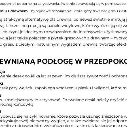
dporne i odporne na zarysowania, świetnie sprawdzają się w pomieszczeni
zeniu z drewnem
– hybrydowe rozwiązanie, które łączy trwałość gresu z es
atrakcyjną alternatywę dla drewna, ponieważ świetnie imitują j
aj tańsze. Inną opcją są panele winylowe, które wyróżniają się
 co czyni je idealnym rozwiązaniem do intensywnie użytkowanyc
ycją jest także połączenie płytek gresowych z drewnem – hybryd
ość gresu z ciepłym, naturalnym wyglądem drewna, tworząc efekt
REWNIANĄ PODŁOGĘ W PRZEDPOKO
cja
wanie desek co kilka lat zapewni im dłuższą żywotność i ochronę
ki
zek przy wejściu zapobiega wnoszeniu piasku i wilgoci, które 
e
zu zmniejsza ryzyko zarysowań. Drewniane deski należy czyścić 
iednią końcówką.
i
ecydować się na cyklinowanie, które pozwala usunąć zniszczoną 
dzyskuje swój pierwotny wygląd, a także zwiększa się jej odporn
zeniu z odpowiednim wykończeniem, takim jak lakierowanie czy