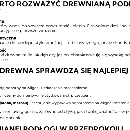
RTO ROZWAŻYĆ DREWNIANĄ POD
?
na
tóry wnosi do wnętrza przytulność i ciepło. Drewniane deski świ
przyjazne pierwsze wrażenie.
etyczna
uje do każdego stylu aranżacji – od klasycznego, przez skandy
ość
 drewna, takie jak dąb czy jesion, charakteryzują się wysoką od
zne.
 DREWNA SPRAWDZĄ SIĘ NAJLEPIEJ
?
ły, odporny na wilgoć i uszkodzenia mechaniczne.
ny, idealny do intensywnie użytkowanych przestrzeni.
jatoba, merbau)
– cechuje się wyjątkową odpornością na wilgoć i ścieranie
ien uwzględniać zarówno estetykę, jak i funkcjonalność – w p
ne gatunki.
IANEJ PODŁOGI W PRZEDPOKOJU