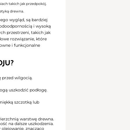
ach takich jak przedpokój.
tetyką drewna.
ego wygląd, są bardziej
 wodoodpornością i wysoką
h przestrzeni, takich jak
owe rozwiązanie, które
owne i funkcjonalne
JU?
 przed wilgocią.
mogą uszkodzić podłogę.
miękką szczotką lub
wierzchnią warstwę drewna.
ość na dalsze uszkodzenia.
 olejowanie, znacząco