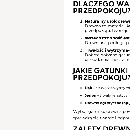
DLACZEGO WA
PRZEDPOKOJU
Naturalny urok drew
Drewno to materiał, k
przedpokoju, tworząc 
Wszechstronność est
Drewniana podłoga pas
Trwałość i wytrzymał
Dobrze dobrane gatunki
uszkodzenia mechanic
JAKIE GATUNKI
PRZEDPOKOJU
Dąb
– niezwykle wytrzyma
Jesion
– trwały i elastycz
Drewno egzotyczne (np. 
Wybór gatunku drewna powin
sprawdzą się twarde i odpor
ZALETY DREWN