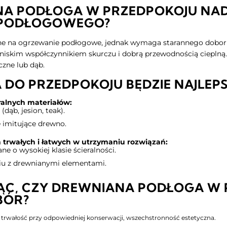
A PODŁOGA W PRZEDPOKOJU NADA
 PODŁOGOWEGO?
 na ogrzewanie podłogowe, jednak wymaga starannego doboru
niskim współczynnikiem skurczu i dobrą przewodnością ciepln
zne lub dąb.
 DO PRZEDPOKOJU BĘDZIE NAJLEP
ralnych materiałów:
dąb, jesion, teak).
 imitujące drewno.
 trwałych i łatwych w utrzymaniu rozwiązań:
e o wysokiej klasie ścieralności.
iu z drewnianymi elementami.
C, CZY DREWNIANA PODŁOGA W 
BÓR?
 trwałość przy odpowiedniej konserwacji, wszechstronność estetyczna.