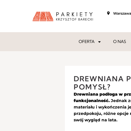
Warszaw
OFERTA
O NAS
DREWNIANA P
POMYSŁ?
Drewniana podłoga w prze
funkcjonalność.
Jednak ze
materiału i wykończenia j
przedpokoju, różne opcje
swój wygląd na lata.