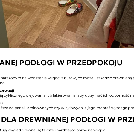
ANEJ PODŁOGI W PRZEDPOKOJU
 narażonym na wnoszenie wilgoci z butów, co może uszkodzić drewnianą pod
na.
serwacji
cyklicznego olejowania lub lakierowania, aby utrzymać ich odporność na d
żu
oższe od paneli laminowanych czy winylowych, a jego montaż wymaga precy
DLA DREWNIANEJ PODŁOGI W PR
tują wygląd drewna, są tańsze i bardziej odporne na wilgoć.