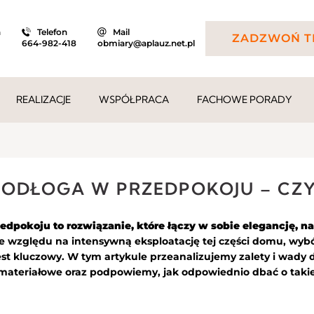
a
Telefon
Mail
ZADZWOŃ T
664-982-418
obmiary@aplauz.net.pl
REALIZACJE
WSPÓŁPRACA
FACHOWE PORADY
ODŁOGA W PRZEDPOKOJU – CZY
dpokoju to rozwiązanie, które łączy w sobie elegancję, na
 względu na intensywną eksploatację tej części domu, wy
est kluczowy. W tym artykule przeanalizujemy zalety i wady
 materiałowe oraz podpowiemy, jak odpowiednio dbać o takie