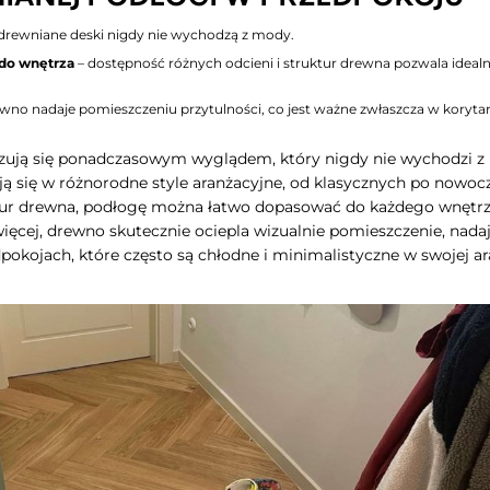
drewniane deski nigdy nie wychodzą z mody.
do wnętrza
– dostępność różnych odcieni i struktur drewna pozwala idea
wno nadaje pomieszczeniu przytulności, co jest ważne zwłaszcza w korytarz
zują się ponadczasowym wyglądem, który nigdy nie wychodzi z 
ją się w różnorodne style aranżacyjne, od klasycznych po nowocz
ktur drewna, podłogę można łatwo dopasować do każdego wnętrza
ięcej, drewno skutecznie ociepla wizualnie pomieszczenie, nada
pokojach, które często są chłodne i minimalistyczne w swojej ara