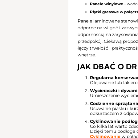
Panele winylowe
– wodoo
Płytki gresowe w połąc
Panele laminowane stanowią 
odporne na wilgoć i zazwycz
odpornością na zarysowania,
przedpokój. Ciekawą propoz
łączy trwałość i praktyczn
wnętrze.
JAK DBAĆ O D
Regularna konserwa
Olejowanie lub lakiero
Wycieraczki i dywani
Umieszczenie wycierac
Codzienne sprzątani
Usuwanie piasku i kur
odkurzaczem z odpow
Cyklinowanie podłog
Co kilka lat warto zd
Dzięki temu podłoga o
Cyklinowanie
w połąc