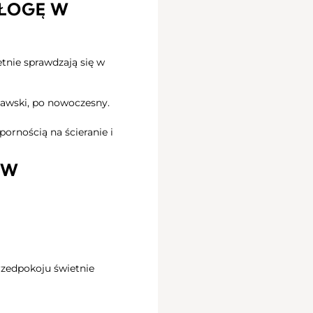
ŁOGĘ W
etnie sprawdzają się w
nawski, po nowoczesny.
pornością na ścieranie i
 W
.
rzedpokoju świetnie