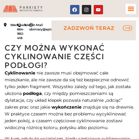
Warszawa
Telefon
Mail
ZADZWOŃ TERAZ
664-
obmiary@aplauz.net.pl
982-
418
CZY MOŻNA WYKONAĆ
CYKLINOWANIE CZĘŚCI
PODŁOGI?
Cyklinowanie
nie zawsze musi obejmować całe
mieszkanie, ale nie zawsze da się też bezpiecznie odnowić
tylko jeden fragment. Wszystko zależy od tego, jak została
ułożona
podłoga
, czy między pomieszczeniami są
dylatacje, czy układ klepek pozwala naturalnie „odciąć”
zakres prac oraz jakie
wykończenie
znajduje się na drewnie.
W praktyce czasem można bez problemu wycyklinować
jeden pokój, a czasem częściowe cyklinowanie zostawi
widoczną różnicę koloru, połysku albo poziomu.
W tym artykule wyjaśniam, kiedy częściowe cyklinowanie