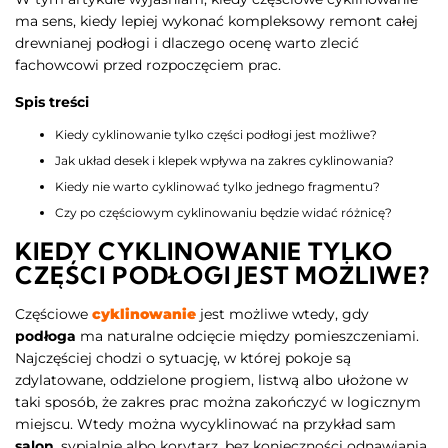
ma sens, kiedy lepiej wykonać kompleksowy remont całej
drewnianej podłogi i dlaczego ocenę warto zlecić
fachowcowi przed rozpoczęciem prac.
Spis treści
Kiedy cyklinowanie tylko części podłogi jest możliwe?
Jak układ desek i klepek wpływa na zakres cyklinowania?
Kiedy nie warto cyklinować tylko jednego fragmentu?
Czy po częściowym cyklinowaniu będzie widać różnicę?
KIEDY CYKLINOWANIE TYLKO
CZĘŚCI PODŁOGI JEST MOŻLIWE?
Częściowe
cyklinowanie
jest możliwe wtedy, gdy
podłoga
ma naturalne odcięcie między pomieszczeniami.
Najczęściej chodzi o sytuację, w której pokoje są
zdylatowane, oddzielone progiem, listwą albo ułożone w
taki sposób, że zakres prac można zakończyć w logicznym
miejscu. Wtedy można wycyklinować na przykład sam
salon
, sypialnię albo korytarz, bez konieczności odnawiania