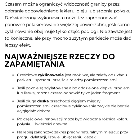
Czasem można ograniczyć widoczność granicy przez
dobranie odpowiedniego lakieru, oleju lub stopnia połysku.
Doświadczony wykonawca może też zaproponować
ponowne polakierowanie większej powierzchni, jeśli samo
cyklinowanie obejmuje tylko część podłogi. Nie zawsze jest
to konieczne, ale przy mocno zużytym parkiecie może dać
lepszy efekt.
NAJWAŻNIEJSZE RZECZY DO
ZAPAMIĘTANIA
Częściowe
cyklinowanie
jest możliwe, ale zależy od układu
parkietu i sposobu przejścia między pomieszczeniami.
Jeśli pokoje są zdylatowane albo oddzielone klepką, progiem
lub listwą, można często odnowić tylko jeden fragment.
Jeśli długa
deska
przechodzi ciągiem między
pomieszczeniami, częściowe cyklinowanie zwykle nie będzie
wyglądało dobrze.
Po częściowej renowacji może być widoczna różnica koloru,
połysku i świeżości drewna.
Najlepiej zakończyć zakres prac w naturalnym miejscu: przy
progu, dylatacji, listwie lub łączeniu klepek.