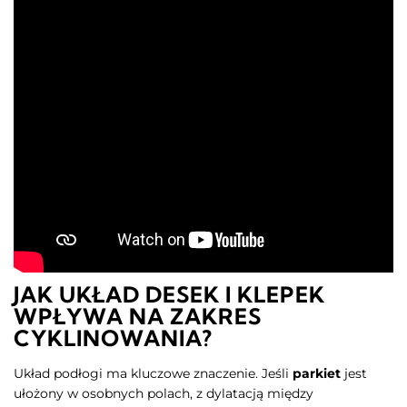
JAK UKŁAD DESEK I KLEPEK
WPŁYWA NA ZAKRES
CYKLINOWANIA?
Układ podłogi ma kluczowe znaczenie. Jeśli
parkiet
jest
ułożony w osobnych polach, z dylatacją między