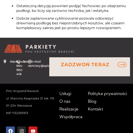
Ostateczną decyzję powinien podjąć fachowiec po obejrzeniu
podłogi, bo liczy się zarówno technika, jak i estetyka.
Dobrze zaplanowane cyklinowanie pozwala odświeżyć
drewnianą podłogę bez niepotrzebnych kosztów, ale czasem
kompleksowy zakres jest po prostu lepszym rozwiązaniem.
Warszawa
Telefon
Mail
ZADZWOŃ TERAZ
664-
obmiary@aplauz.net.pl
982-
418
FHU Krzysztof Barecki
Usługi
Polityka prywatności
ul. Marcina Kasprzaka 31 lok. 119
O nas
Blog
01-234 Warszawa
Realizacje
Kontakt
NIP 1132393913
Współpraca