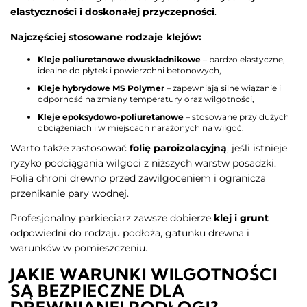
elastyczności i doskonałej przyczepności
.
Najczęściej stosowane rodzaje klejów:
Kleje poliuretanowe dwuskładnikowe
– bardzo elastyczne,
idealne do płytek i powierzchni betonowych,
Kleje hybrydowe MS Polymer
– zapewniają silne wiązanie i
odporność na zmiany temperatury oraz wilgotności,
Kleje epoksydowo-poliuretanowe
– stosowane przy dużych
obciążeniach i w miejscach narażonych na wilgoć.
Warto także zastosować
folię paroizolacyjną
, jeśli istnieje
ryzyko podciągania wilgoci z niższych warstw posadzki.
Folia chroni drewno przed zawilgoceniem i ogranicza
przenikanie pary wodnej.
Profesjonalny parkieciarz zawsze dobierze
klej i grunt
odpowiedni do rodzaju podłoża, gatunku drewna i
warunków w pomieszczeniu.
JAKIE WARUNKI WILGOTNOŚCI
SĄ BEZPIECZNE DLA
DREWNIANEJ PODŁOGI?