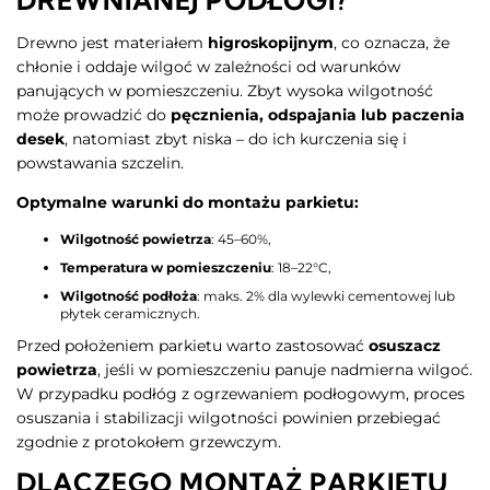
Drewno jest materiałem
higroskopijnym
, co oznacza, że
chłonie i oddaje wilgoć w zależności od warunków
panujących w pomieszczeniu. Zbyt wysoka wilgotność
może prowadzić do
pęcznienia, odspajania lub paczenia
desek
, natomiast zbyt niska – do ich kurczenia się i
powstawania szczelin.
Optymalne warunki do montażu parkietu:
Wilgotność powietrza
: 45–60%,
Temperatura w pomieszczeniu
: 18–22°C,
Wilgotność podłoża
: maks. 2% dla wylewki cementowej lub
płytek ceramicznych.
Przed położeniem parkietu warto zastosować
osuszacz
powietrza
, jeśli w pomieszczeniu panuje nadmierna wilgoć.
W przypadku podłóg z ogrzewaniem podłogowym, proces
osuszania i stabilizacji wilgotności powinien przebiegać
zgodnie z protokołem grzewczym.
DLACZEGO MONTAŻ PARKIETU