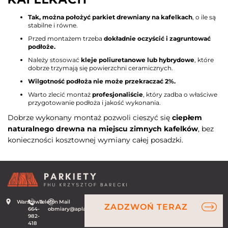
Tak, można położyć parkiet drewniany na kafelkach
, o ile są
stabilne i równe.
Przed montażem trzeba
dokładnie oczyścić i zagruntować
podłoże.
Należy stosować
kleje poliuretanowe lub hybrydowe
, które
dobrze trzymają się powierzchni ceramicznych.
Wilgotność podłoża nie może przekraczać 2%.
Warto zlecić montaż
profesjonaliście
, który zadba o właściwe
przygotowanie podłoża i jakość wykonania.
Dobrze wykonany montaż pozwoli cieszyć się
ciepłem
naturalnego drewna na miejscu zimnych kafelków
, bez
konieczności kosztownej wymiany całej posadzki.
Warszawa
Telefon
Mail
ZADZWOŃ TERAZ
664-
obmiary@aplauz.net.pl
982-
418