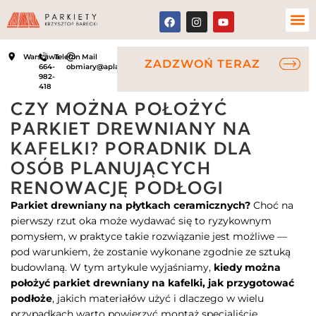
Warszawa
Telefon
Mail
ZADZWOŃ TERAZ
664-
obmiary@aplauz.net.pl
982-
418
CZY MOŻNA POŁOŻYĆ
PARKIET DREWNIANY NA
KAFELKI? PORADNIK DLA
OSÓB PLANUJĄCYCH
RENOWACJĘ PODŁOGI
Parkiet drewniany na płytkach ceramicznych?
Choć na
pierwszy rzut oka może wydawać się to ryzykownym
pomysłem, w praktyce takie rozwiązanie jest możliwe —
pod warunkiem, że zostanie wykonane zgodnie ze sztuką
budowlaną. W tym artykule wyjaśniamy,
kiedy można
położyć parkiet drewniany na kafelki, jak przygotować
podłoże
, jakich materiałów użyć i dlaczego w wielu
przypadkach warto powierzyć montaż specjaliście.