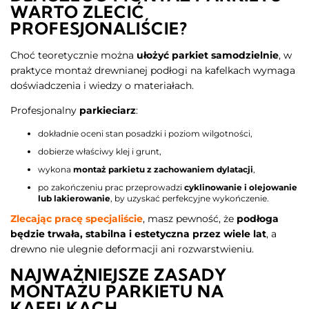
WARTO ZLECIĆ
PROFESJONALIŚCIE?
Choć teoretycznie można
ułożyć parkiet samodzielnie
, w
praktyce montaż drewnianej podłogi na kafelkach wymaga
doświadczenia i wiedzy o materiałach.
Profesjonalny
parkieciarz
:
dokładnie oceni stan posadzki i poziom wilgotności,
dobierze właściwy klej i grunt,
wykona
montaż parkietu z zachowaniem dylatacji
,
po zakończeniu prac przeprowadzi
cyklinowanie i olejowanie
lub lakierowanie
, by uzyskać perfekcyjne wykończenie.
Zlecając pracę specjaliście
, masz pewność, że
podłoga
będzie trwała, stabilna i estetyczna przez wiele lat
, a
drewno nie ulegnie deformacji ani rozwarstwieniu.
NAJWAŻNIEJSZE ZASADY
MONTAŻU PARKIETU NA
KAFELKACH