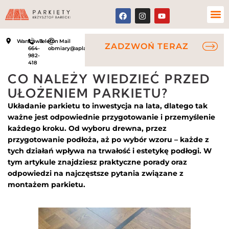
Warszawa
Telefon
Mail
ZADZWOŃ TERAZ
664-
obmiary@aplauz.net.pl
982-
418
CO NALEŻY WIEDZIEĆ PRZED
UŁOŻENIEM PARKIETU?
Układanie parkietu to inwestycja na lata, dlatego tak
ważne jest odpowiednie przygotowanie i przemyślenie
każdego kroku. Od wyboru drewna, przez
przygotowanie podłoża, aż po wybór wzoru – każde z
tych działań wpływa na trwałość i estetykę podłogi. W
tym artykule znajdziesz praktyczne porady oraz
odpowiedzi na najczęstsze pytania związane z
montażem parkietu.