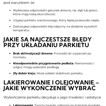
pod warunkiem że:
Wybierzesz odpowiedni gatunek drewna, np. dąb lub jesion,
które mają niską skurczliwość.
Użyjesz parkietu warstwowego, który lepiej przewodzi ciepło.
Zastosujesz odpowiedni klej odporny na działanie wysokich
temperatur.
JAKIE SĄ NAJCZĘSTSZE BŁĘDY
PRZY UKŁADANIU PARKIETU
Brak aklimatyzacji drewna
: Prowadzi do wypaczeń po
montażu.
Nieodpowiednie przygotowanie podłoża
: Nierówności i
wilgoć mogą uszkodzić podłogę.
Zły dobór kleju
: Może osłabić stabilność parkietu.
LAKIEROWANIE I OLEJOWANIE –
JAKIE WYKOŃCZENIE WYBRAĆ
Wykończenie parkietu decyduje o jego trwałości i estetyce:
Lakierowanie
: Tworzy twardą, odporną na ścieranie powłokę.