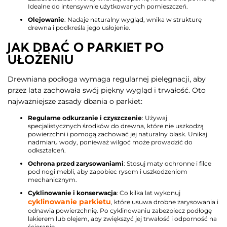
Idealne do intensywnie użytkowanych pomieszczeń.
Olejowanie
: Nadaje naturalny wygląd, wnika w strukturę
drewna i podkreśla jego usłojenie.
JAK DBAĆ O PARKIET PO
UŁOŻENIU
Drewniana podłoga wymaga regularnej pielęgnacji, aby
przez lata zachowała swój piękny wygląd i trwałość. Oto
najważniejsze zasady dbania o parkiet:
Regularne odkurzanie i czyszczenie
: Używaj
specjalistycznych środków do drewna, które nie uszkodzą
powierzchni i pomogą zachować jej naturalny blask. Unikaj
nadmiaru wody, ponieważ wilgoć może prowadzić do
odkształceń.
Ochrona przed zarysowaniami
: Stosuj maty ochronne i filce
pod nogi mebli, aby zapobiec rysom i uszkodzeniom
mechanicznym.
Cyklinowanie i konserwacja
: Co kilka lat wykonuj
cyklinowanie parkietu
, które usuwa drobne zarysowania i
odnawia powierzchnię. Po cyklinowaniu zabezpiecz podłogę
lakierem lub olejem, aby zwiększyć jej trwałość i odporność na
ścieranie.